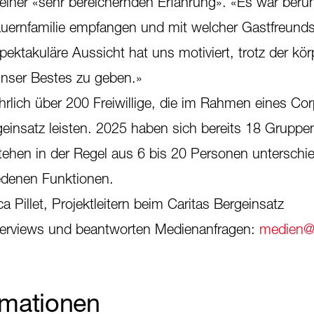
 einer «sehr bereichernden Erfahrung». «Es war berü
auernfamilie empfangen und mit welcher Gastfreunds
ektakuläre Aussicht hat uns motiviert, trotz der kör
unser Bestes zu geben.»
jährlich über 200 Freiwillige, die im Rahmen eines Co
geinsatz leisten. 2025 haben sich bereits 18 Gruppe
ehen in der Regel aus 6 bis 20 Personen unterschie
edenen Funktionen.
 Pillet, Projektleitern beim Caritas Bergeinsatz
nterviews und beantworten Medienanfragen:
medien@c
rmationen