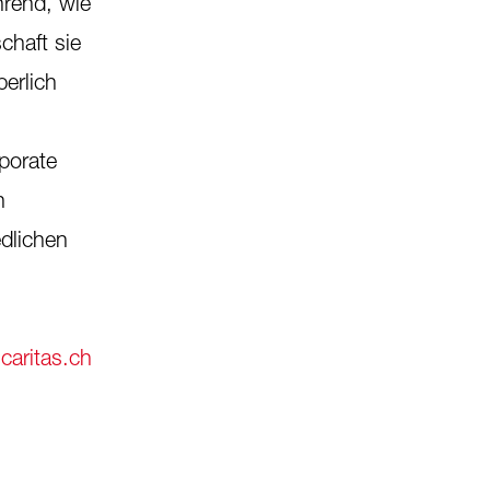
hrend, wie
chaft sie
perlich
rporate
n
dlichen
aritas.ch