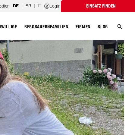
|
FR
|
IT
edien
Login
EINSATZ FINDEN
DE
IWILLIGE
BERGBAUERNFAMILIEN
FIRMEN
BLOG
Suche