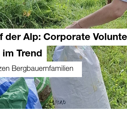
 der Alp: Corporate Volunte
 im Trend
zen Bergbauernfamilien