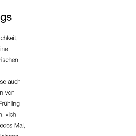
ags
chkeit,
ine
rischen
ise auch
en von
Frühling
. «Ich
jedes Mal,