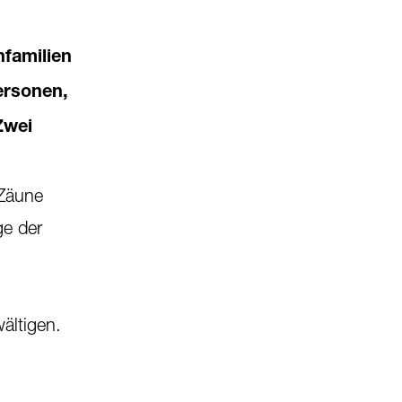
nfamilien
ersonen,
Zwei
 Zäune
ge der
ältigen.