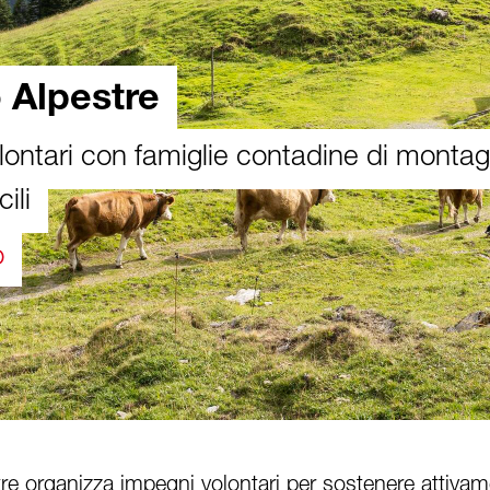
 Alpestre
lontari con famiglie contadine di montag
ili
o
re organizza impegni volontari per sostenere attivam