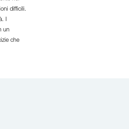
i difficili.
. I
in un
izie che