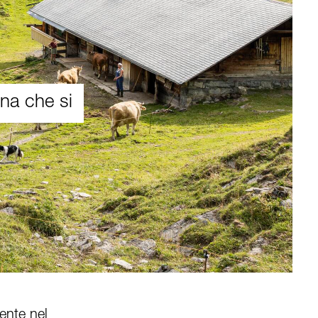
na che si
ente nel