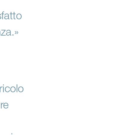
fatto
za.»
icolo
re