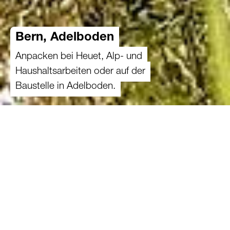
Bern, Adelboden
Anpacken bei Heuet, Alp- und
Haushaltsarbeiten oder auf der
Baustelle in Adelboden.
Einsatz finden
Dieser 3-Stufenbetrieb liegt etwas am Rande
der Gemeinde Adelboden im Berner Oberland
auf 1'370 m ü. M. in Bergzone 4. Hier wohnen
Bauer (*1966), Bäuerin (*1974), die Grossmutter
(*1926) sowie zwei der drei Töchter (*2003,