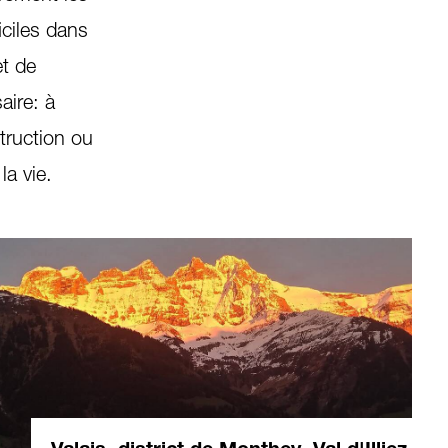
iciles dans
et de
aire: à
struction ou
la vie.