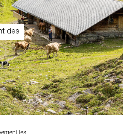
nt des
vement les