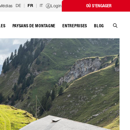
DE
|
|
IT
Médias
Login
OÙ S'ENGAGER
FR
LES
PAYSANS DE MONTAGNE
ENTREPRISES
BLOG
Recher