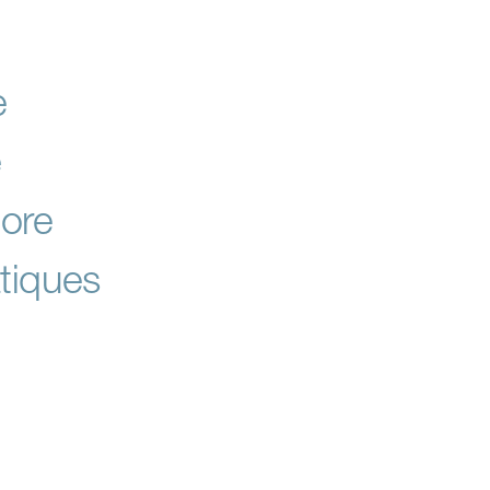
e
e
core
tiques