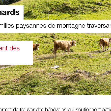
nards
milles paysannes de montagne traversa
ent dès
rmet de trouver des bénévoles qui soutiennent acti