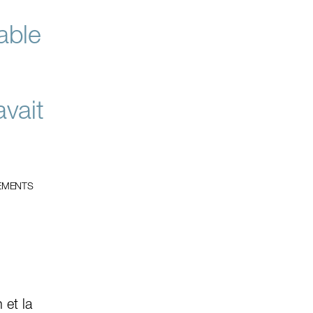
table
avait
GEMENTS
 et la