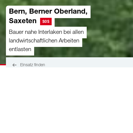
Bern, Berner Oberland,
Saxeten
SOS
Bauer nahe Interlaken bei allen
landwirtschaftlichen Arbeiten
entlasten
Einsatz finden
Dieser Hof liegt in einem ruhigen Seitental, nicht
weit vom touristischen Interlaken entfernt, auf
rund 1'100 m ü. M. im Berner Oberland in
Bergzone III. Der Milchwirtschaft- und
Aufzuchtbetrieb wird vom Bauern (*1977) allein