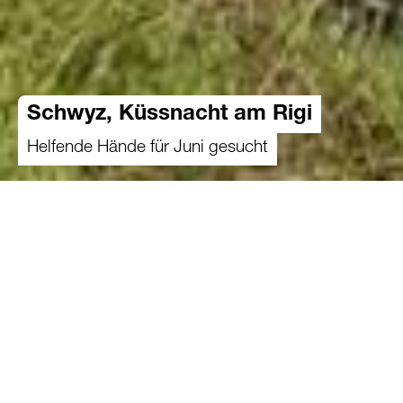
Schwyz, Küssnacht am Rigi
Helfende Hände für Juni gesucht
Einsatz finden
Der Bauernhof des Betriebsleiterpaars (*1974,
*1980) und ihrer drei Kinder (*2009, *2011,
*2012) liegt auf 600 bis 800 m ü. M. in der
Bergzone I des Kantons Schwyz. Der Betrieb