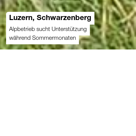
Luzern, Schwarzenberg
Alpbetrieb sucht Unterstützung
während Sommermonaten
Einsatz finden
Der Bergbauernbetrieb der dreiköpfigen Familie
(*1964, *1968, *1993) liegt oberhalb des
Eigentals und ist auf Aufzucht sowie
Muttertierhaltung spezialisiert. Die Alp wird vom
Landwirt selbst bewirtschaftet und befindet sich
eingebettet zwischen Wald, Wiesen und