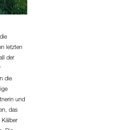
2
/
7
die
n letzten
ll der
r
n die
lige
tnerin und
ten, das
 Kälber