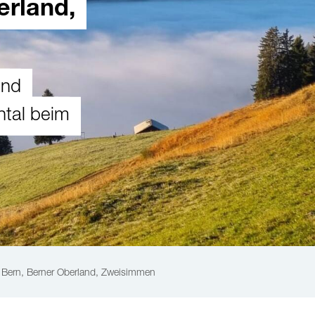
erland,
und
tal beim
Bern, Berner Oberland, Zweisimmen