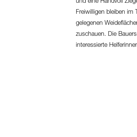
und eine Handvoll Zieg
Freiwilligen bleiben im
gelegenen Weideflächen
zuschauen. Die Bauersl
interessierte Helferinne