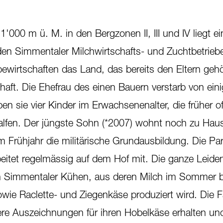
'000 m ü. M. in den Bergzonen II, III und IV liegt ein
den Simmentaler Milchwirtschafts- und Zuchtbetrieb
ewirtschaften das Land, das bereits den Eltern gehö
haft. Die Ehefrau des einen Bauern verstarb von ein
 sie vier Kinder im Erwachsenenalter, die früher o
thalfen. Der jüngste Sohn (*2007) wohnt noch zu Hau
em Frühjahr die militärische Grundausbildung. Die Pa
eitet regelmässig auf dem Hof mit. Die ganze Leide
en Simmentaler Kühen, aus deren Milch im Sommer b
ie Raclette- und Ziegenkäse produziert wird. Die F
re Auszeichnungen für ihren Hobelkäse erhalten und 