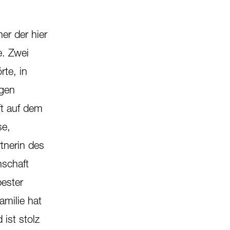
er der hier
e. Zwei
rte, in
igen
ft auf dem
se,
rtnerin des
nschaft
ester
amilie hat
ist stolz