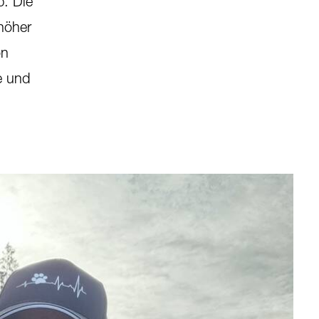
p. Die
 höher
on
e und