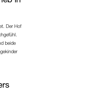
et. Der Hof
chgefühl.
nd beide
egekinder
ers