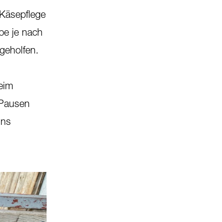
 Käsepflege
be je nach
geholfen.
beim
 Pausen
uns