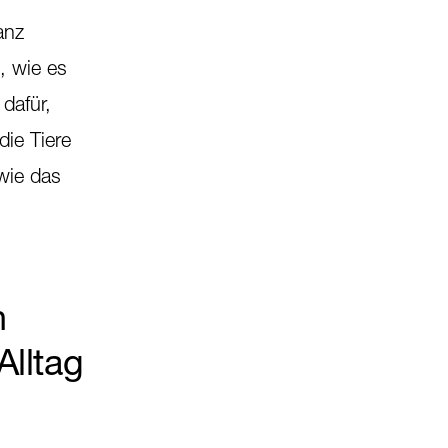
anz
, wie es
dafür,
ie Tiere
wie das
n
Alltag