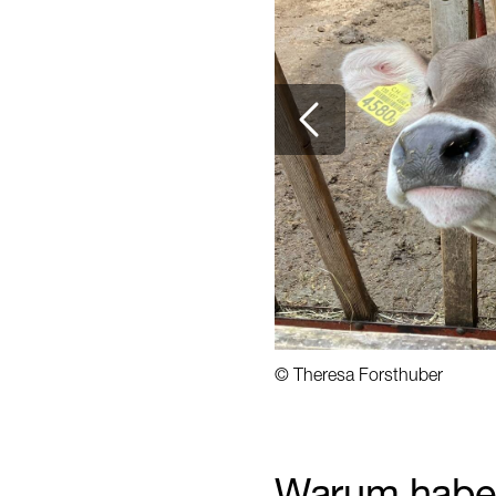
© Theresa Forsthuber
1
/
5
Warum haben 