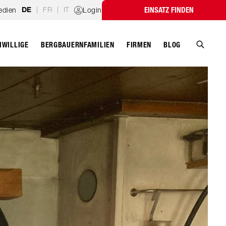
|
FR
|
IT
edien
Login
EINSATZ FINDEN
DE
IWILLIGE
BERGBAUERNFAMILIEN
FIRMEN
BLOG
Suche