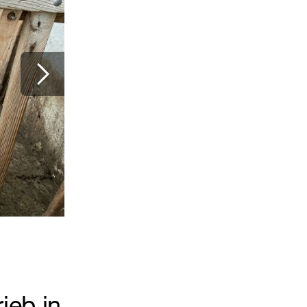
© Theresa Forsthuber
2
/
5
ieb in