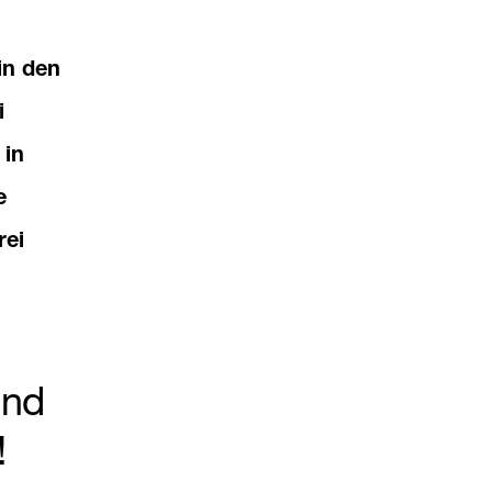
in den
i
 in
e
rei
Und
!