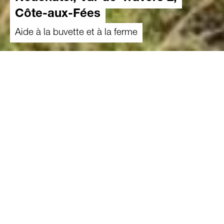
Côte-aux-Fées
Aide à la buvette et à la ferme
Où s'engager
L’exploitation de cette famille se situe dans la
région du Val-de-Travers. Les deux frères ont
repris l’exploitation familiale depuis le départ
récent en retraite de leurs parents. Ils gèrent un
troupeau de vaches laitières et prennent des
génisses en estivage sur l’alpage, pour un total
d’une centaine de vaches.