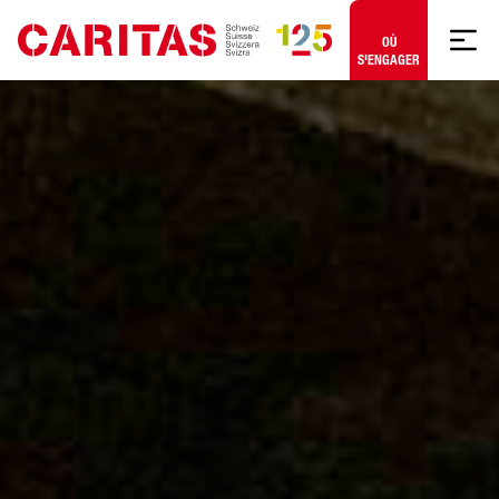
Aller au contenu
OÙ
S'ENGAGER