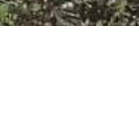
25.05.2023
Avec les mois d’été, les paysans de
montagne suisses ont beaucoup de travail.
Un accident, une maladie ou un autre coup
du sort peut pousser les agriculteurs et
agricultrices dans leurs derniers
retranchements. C’est ce qui est arrivé à la
famille Lengen, en Valais.